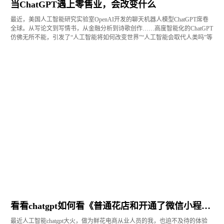
当ChatGPT遇上零售业，会改变什么
最近，美国人工智能研究实验室OpenAI开发的聊天机器人模型ChatGPT席卷
全球。从写论文到写情书，从金融分析到诗歌创作……高度智能化的ChatGPT
仿佛无所不能，引发了“人工智能将如何改变世界”“人工智能会取代人类吗”等
热议。 那么，对于零售业来讲，神通广大的ChatGPT能带来怎样的改变
呢？
看看chatgpt如何看《普通花店和开通了微信小程序商城的花店》
最近人工智能chatgpt大火，做为鲜花电商从业人员的我，也迫不及待的体验