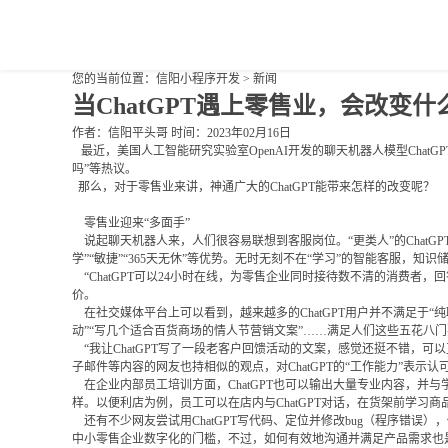
您的当前位置：
信阳小程序开发
>
新闻
当ChatGPT遇上零售业，会改变什
作者：信阳平头哥 时间：2023年02月16日
最近，美国人工智能研究实验室OpenAI开发的聊天机器人模型Chat
吗”等热议。
那么，对于零售业来讲，神通广大的ChatGPT能带来怎样的改变呢？
零售业迎来“多面手”
说起聊天机器人来，人们很容易联想到客服岗位。“更类人”的ChatG
学”“敏捷”“365天无休”等优势。无时无刻不在“学习”的智能客服
“ChatGPT可以24小时在线，为零售企业同时接待数不清的消费者
价。
在社交媒体平台上可以看到，越来越多的ChatGPT用户并不满足于“
动”“写几个适合百货商场的情人节营销文案”……满足人们这些五花八门要
“我让ChatGPT写了一段老客户回馈活动的文案，感觉还挺不错，可以
子邮件等内容的网友也持相似的观点，对ChatGPT的“工作能力”表示认
在企业内部员工培训方面，ChatGPT也可以输出大量专业内容，并
样。以便利店为例，员工可以在店内与ChatGPT对话，在货架前学
还有不少网友尝试用ChatGPT写代码、定位并修改bug（程序错误），
中小零售企业数字化的门槛，不过，如何有效地沟通并满足产品需求也是一门