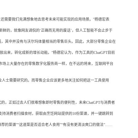
事，还需要我们充满想象地去思考未来可能实现的应用场景。”杨德宏表
么新鲜的，就像网友调侃的‘正确而无用的废话’，但人工智能不会止步于
低，其中并没有与沃尔玛体量相当的零售巨头。因此，大部分零售企业在
放出来，转化成新的增长动能。”杨德宏认为，作为工具的ChatGPT目前
当前市场上大量存在的零售数字化服务商一样，在不远的将来，互联网平台
专业人士需要研究的。而零售企业应该更多地关注如何把这一工具使用
正如过去人们很难想象即时零售的便利性，未来ChatGPT与消费者
支持消费者扫描食材，获取由烹饪网站提供的10份菜谱，并一键跳转到
荐的菜谱”“这道菜是否适合老人食用”“有没有更清淡爽口的做法”……