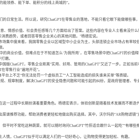
要的能领券、能下单、能积分的线上商城的”。
们的日常生活。所以说，研究ChatGPT在零售业的落地，不能只看它眼下能做哪些
质、创意、情感价值、社会责任感等几个方面给出了答案。这些内容在专业人士看来没什
分析消费趋势，或者回答零售企业关心的其他问题。”杨德宏说。
场集中度来看，我国零售企业以区域型中小企业为主，头部连锁企业市场占有率较
限。
中的商业价值，但难点在于不知道怎么‘为我所用’，在零售场景中把ChatGPT的价值释
步打磨。
ChatGPT，零售企业距离“实用、好用、管用的ChatGPT”又近了一步。正如
T在零售行业“遍地开花”。
体平台上不乏“你无法处罚一个虚拟员工”“人工智能造成的损失谁来买单”等质疑。
、规章制度，解决ChatGPT的安全隐患问题和可能引起的纠纷，是政府管理者、
一过程中长期扮演着重要角色。杨德宏表示，体验创新是随着技术发展而不断迭代的，
菜谱推荐功能，帮助消费者更轻松地做出购买选择。其中，沃尔玛的“AR购物滤镜”
时不常吃这种蔬菜，就可以随时询问ChatGPT“竹荪适合跟什么一起吃”“有哪些推
情，ChatGPT似乎可以满足人们的一切好奇心，让购物变得更加轻松、有趣。