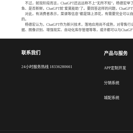
不过，就现阶段而言，ChatGPT还远远称不上“无所不知”，杨德宏
鱼、是否新鲜，ChatGPT就‘爱莫能助’了。要回答这样的问题，Cha
对此，有消费者表示，菜谱等信息“都是锦上添花，有需要完全可以自
的。
杨德宏认为，ChatGPT作为新兴技术，落地应用尚不成熟，对零售行业
据、图像识别、增强现实、自动化库存管理等等，或许都可以与ChatG
联系我们
产品与服务
24小时服务热线 18336280661
APP定制开发
分销系统
城配系统