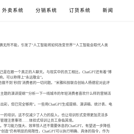
外卖系统
分销系统
订货系统
新闻
T仿佛无所不能，引发了“人工智能将如何改变世界”“人工智能会取代人类
是在跟一个真正的人聊天。与现实中的员工相比，ChatGPT还有着“博
响，可以称得上“永远敬业”。
也做不到‘秒回’消费者的一切问题。”米雅科技联合创始人杨德宏对此评
费为主题的演讲提纲”“分析一下一线城市的年轻消费者喜欢什么样的营销活
出彩，但已完全够用”。一些用ChatGPT生成提纲、演讲稿、统计表、电
对一的培训，这不仅减少了人力的投入，也让培训形式变得更加灵活多
库存管理注意事项……体验式培训让员工身临其境。
”。学习能力强大、效率惊人还不需要休息的ChatGPT，有望进一步降低
创造”仍有明显的局限性，ChatGPT可以执行明确、具体的指令，作为