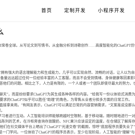
首页
定制开发
小程序开发
么
GPT席卷全球。从写论文到写情书，从金融分析到诗歌创作……高度智能化的ChatGP
PT拥有强大的语言理解能力和生成能力，几乎可以实现自然、流畅的对话，让人以为自己
，知识储备量远远超过任何一位经验丰富的人工客服，而且不会受到情绪、身体健康等因素影
，回答他们的问题。相比之下，人力是有限的，一个人或者一个团队即使尽最大的努力，
纯聊天”，而是纷纷要求ChatGPT为其生成各种各样的内容。“给我写一份以体验式消
求的ChatGPT似乎可以胜任“助理”的角色，为零售从业者分担多方面的日常工作。
直接拿来用。”有网友表示，ChatGPT可以满足日常的内容营销需求，“文案虽说没那么
可。
与学习者进行互动。人工智能培训师能够跨越时空限制，基于移动端，随时随地进行一
习商品陈列的艺术，在冷柜旁查询存放酸奶、NFC果汁应该设定的温度，在仓储区了解
他们在社交媒体平台上晒出了ChatGPT“光速交卷”的截图，惊呼“底层程序员要失业了
学问。一位体验了ChatGPT的程序员表示，至少在现阶段，人工智能的“理解”与“