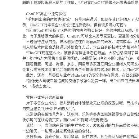
辅助工具减轻编程人员的工作量，但“只靠ChatGPT是做不出零售商想
ChatGPT离企业还有多远
“手机刚出来的时候也很‘笨’，只能用来通话，但现在其已经融入了人
示，ChatGPT对零售企业来说“还是新物种，但有很多潜力可挖”。
“我用ChatGPT分析了‘Z世代’购物者的购买偏好，它很快就从品
此，有了足够庞大的数据，ChatGPT可以比人类专家更快、更准确地
不过值得注意的是，技术创新往往伴随着高昂的研发、试错成本。从市
引入新技术时都会选择通过外部合作方式，企业自身的技术实力相对有
“ChatGPT现在这么火，被很多零售企业看在眼里，大家也意识到了其
并不能“主动”为零售企业提供帮助，还需要使用者的不断“训练”与进一
随着百度、阿里、腾讯、京东、网易等多家互联网企业相继入局研发中国版
企业和零售技术企业也会帮助零售企业快速适应这项新技术，让ChatGP
此外，还有一些零售从业者对ChatGPT的安全性存在顾虑，在社交媒
“就像无人驾驶车辆造成的交通事故怎么定责一样，出台相应的法律法规
好。”杨德宏表示。
零售业或将开启新篇章
对于零售企业来说，提升消费者体验是永无止境的探索过程，而技术在这
的交互也会“打开新世界的大门”。
以常见的买菜场景为例，沃尔玛、乐购等多家国际连锁零售企业曾推出
沃尔玛的在线购物页面，而ChatGPT则可以走得更远。
试想一下，当你站在超市的生鲜售卖区，发现新到的竹荪品质很不错，但平
一边聊天，一边可以挑选其他需要的食材。
烹饪指南、营养价值、食用禁忌、保存方法，甚至是商品原产地的风土人