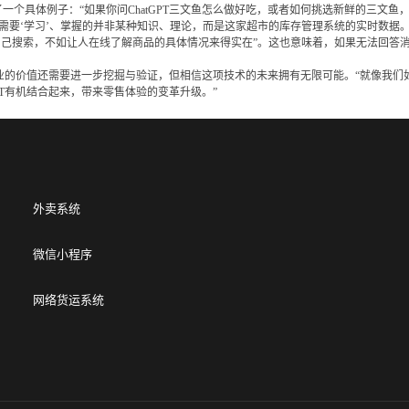
举了一个具体例子：“如果你问ChatGPT三文鱼怎么做好吃，或者如何挑选新鲜的三
tGPT需要‘学习’、掌握的并非某种知识、理论，而是这家超市的库存管理系统的实时数据。
己搜索，不如让人在线了解商品的具体情况来得实在”。这也意味着，如果无法回答
的价值还需要进一步挖掘与验证，但相信这项技术的未来拥有无限可能。“就像我们如今常挂
PT有机结合起来，带来零售体验的变革升级。”
外卖系统
微信小程序
网络货运系统